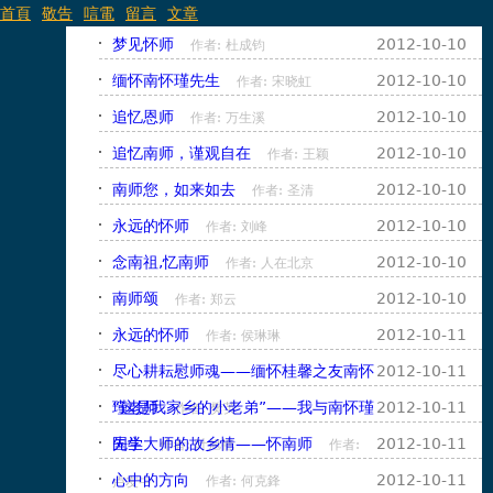
首頁
敬告
唁電
留言
文章
Jump to navigation
梦见怀师
2012-10-10
作者: 杜成钧
缅怀南怀瑾先生
2012-10-10
作者: 宋晓虹
追忆恩师
2012-10-10
作者: 万生溪
追忆南师，谨观自在
2012-10-10
作者: 王颖
南师您，如来如去
2012-10-10
作者: 圣清
永远的怀师
2012-10-10
作者: 刘峰
念南祖,忆南师
2012-10-10
作者: 人在北京
南师颂
2012-10-10
作者: 郑云
永远的怀师
2012-10-11
作者: 侯琳琳
尽心耕耘慰师魂——缅怀桂馨之友南怀
2012-10-11
瑾老师
“这是我家乡的小老弟”——我与南怀瑾
2012-10-11
作者: 樊英
先生
国学大师的故乡情——怀南师
2012-10-11
作者: 叶旭艳
作者:
心中的方向
2012-10-11
作者: 何克鋒
卢友中