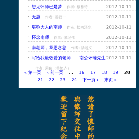
想见怀师已是梦
2012-10-11
作者: 穆雅诗
无题
2012-10-11
作者: 善蕊一
堪称大人的南师
2012-10-11
作者: 松间溪水
怀念南师
2012-10-11
作者: 张纪伟
南老师，我思念您
2012-10-11
作者: 汤超义
写给我最敬爱的老师――南公怀瑾先生
2012-10-11
作者: 周俊（善恒齐）
« 第一页
‹ 前一页
…
16
17
18
19
20
页面
21
22
23
24
下一页 ›
末页 »