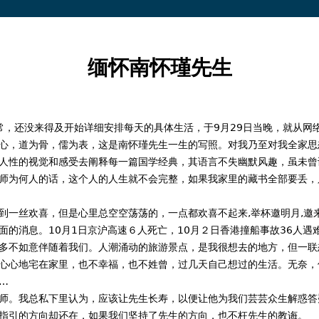
Jump to navigation
缅怀南怀瑾先生
，还没来得及开始详细安排每天的具体生活，于9月29日当晚，就从网
心，道为骨，儒为表，这是南怀瑾先生一生的写照。对我乃至对我全家思
人性的视觉和感受去阐释每一篇国学经典，其语言不失幽默风趣，虽未曾
师为何人的话，这个人的人生就不会完整，如果我家里的藏书全部要丢，
一丝欢喜，但是心里总空空荡荡的，一点都欢喜不起来,举杯邀明月,邀
面的消息。10月1日京沪高速６人死亡，10月２日香港撞船事故36人
多不如意伴随着我们。人潮涌动的旅游景点，是我很想去的地方，但一联
心心地宅在家里，也不幸福，也不姓曾，过几天自己想过的生活。无奈，
…
。我总私下里认为，应该让先生长寿，以便让他为我们芸芸众生解惑答
指引的方向却还在，如果我们坚持了先生的方向，也不枉先生的教诲。