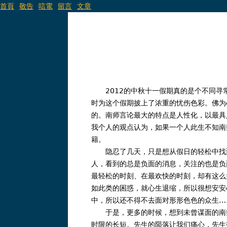
首頁
敬告
唁電
留言
文章
2012的中秋十一假期真的是个不同寻常
时为这个假期披上了浓重的忧伤色彩。佛为
的。南师言论最大的特点是人性化，以最具
我个人的观点认为，如果一个人此生不知南
籍。
隐忍了几天，只是想从假日的轻松中找到
人，看到的总是负面的消息，关注的也是负
最轻松的时刻、在最欢快的时刻，却有这么
如此类的困惑，就心生退缩，所以很想安安
中，所以还不得不去面对形形色色的众生…
于是，更多的时候，想到未曾谋面的南师
时限的长短。先生的陨落让我们痛心，先生