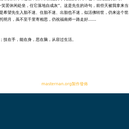
罢休闲处坐，任它落地自成灰”。这是先生的诗句，前些天被我拿来当“
是希望先生入胎不迷、住胎不迷、出胎也不迷，似活佛转世，仍来这个世
明月，虽不至千里寄相思，仍祝福南师一路走好……
技在手，能在身，思在脑，从容过生活。
masternan.org製作發佈