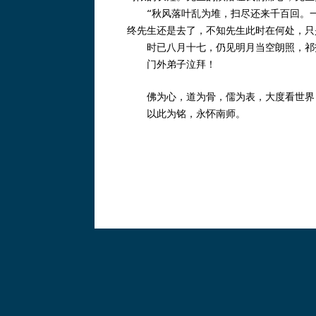
“秋风落叶乱为堆，扫尽还来千百回。一笑
终先生还是去了，不知先生此时在何处，只
时已八月十七，仍见明月当空朗照，祁托
门外弟子泣拜！
佛为心，道为骨，儒为表，大度看世界；
以此为铭，永怀南师。